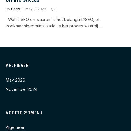
By
Chris
May 7, 2026
0
Wat is SEO en waarom is het belangrijk?SEO, of
zoekmachineoptimalisatie, is het proces waarbij…
ARCHIEVEN
May 2026
November 2024
VOETTEKSTMENU
Algemeen