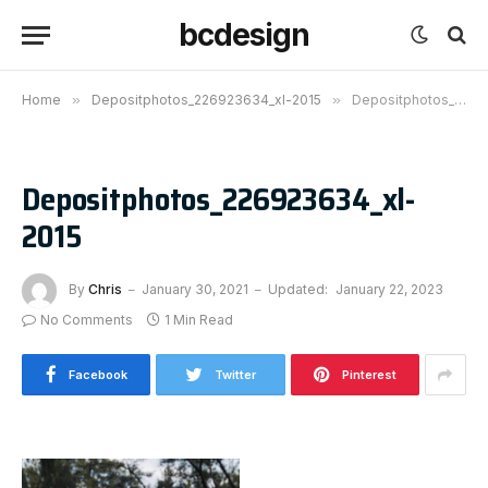
bcdesign
Home
»
Depositphotos_226923634_xl-2015
»
Depositphotos_226923634_xl-2015
Depositphotos_226923634_xl-
2015
By
Chris
January 30, 2021
Updated:
January 22, 2023
No Comments
1 Min Read
Facebook
Twitter
Pinterest